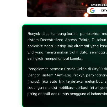
Banyak situs tumbang karena pemblokiran mas
sistem Decentralized Access Points. Di tahun
domain tunggal. Setiap link alternatif yang ka
End yang menyamarkan trafik data, sehingg
seringkali memperlambat koneksi.
Pengalaman bermain Casino Online di City99 d
Dengan sistem "Anti-Lag Proxy", perpindahan a
(mulus). Jika satu link terdeteksi melambat,
cadangan melalui notifikasi aplikasi. Inilah 
paling adaptif dan ramah pengguna di Indonesia