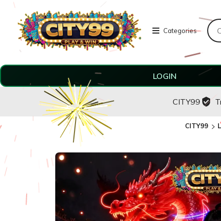
CITY99
Skip
Sea
to
Categories
for
Content
ite
or
sho
LOGIN
CITY99
T
CITY99