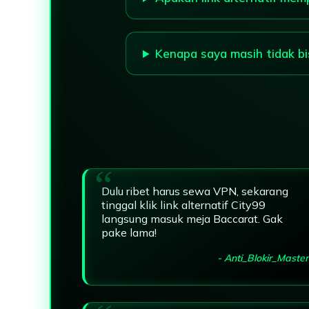
Kenapa saya masih tidak bi
Dulu ribet harus sewa VPN, sekarang
tinggal klik link alternatif City99
langsung masuk meja Baccarat. Gak
pake lama!
- Anti_Blokir_Master