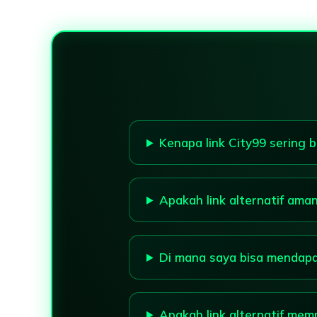
Loading...
Kenapa link City99 sering 
Apakah link alternatif ama
Di mana saya bisa mendapat
Apakah link alternatif me