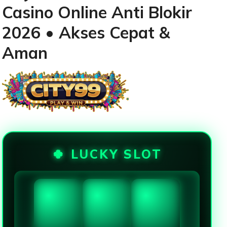
Casino Online Anti Blokir
2026 • Akses Cepat &
Aman
🍀 LUCKY SLOT