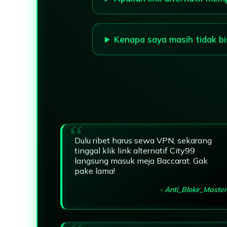
Kenapa saya masih tidak bi
Dulu ribet harus sewa VPN, sekarang
tinggal klik link alternatif City99
langsung masuk meja Baccarat. Gak
pake lama!
- Anti_Blokir_Master