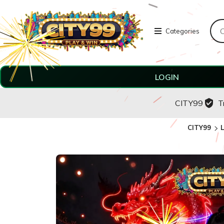
CITY99
Skip
Sea
to
Categories
for
Content
ite
or
sho
LOGIN
CITY99
T
CITY99