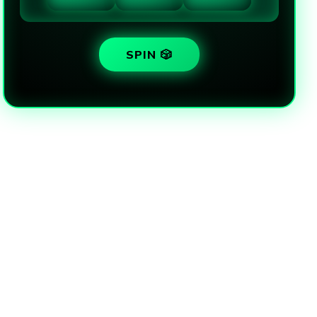
SPIN 🎲