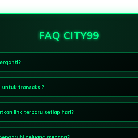
FAQ CITY99
berganti?
n untuk transaksi?
kan link terbaru setiap hari?
mpengaruhi peluang menang?