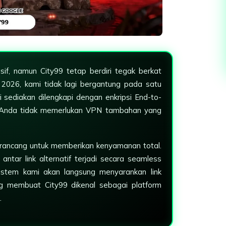
if, namun City99 tetap berdiri tegak berkat
 2026, kami tidak lagi bergantung pada satu
mi sediakan dilengkapi dengan enkripsi End-to-
a Anda tidak memerlukan VPN tambahan yang
irancang untuk memberikan kenyamanan total.
ntar link alternatif terjadi secara seamless
 sistem kami akan langsung menyarankan link
yang membuat City99 dikenal sebagai platform
.