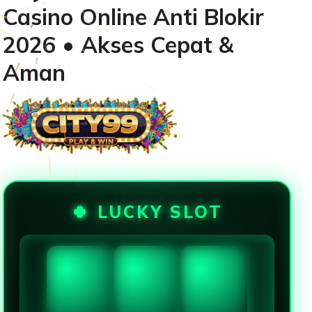
Casino Online Anti Blokir
2026 • Akses Cepat &
Aman
🍀 LUCKY SLOT