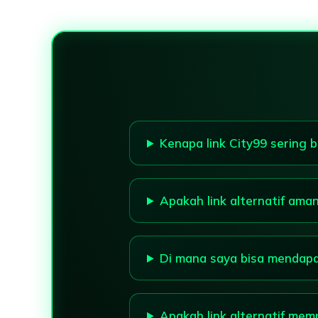
Loading...
Kenapa link City99 sering 
Apakah link alternatif ama
Di mana saya bisa mendapat
Apakah link alternatif me