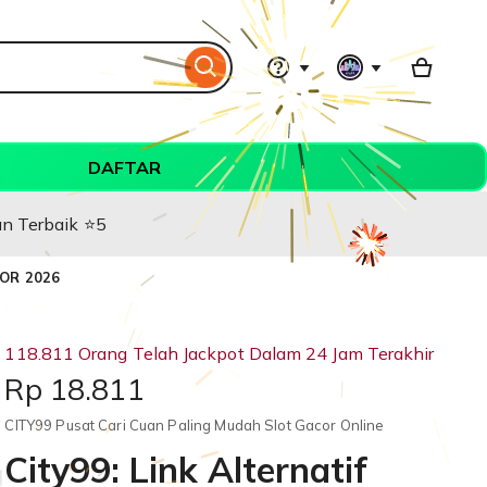
DAFTAR
n Terbaik ⭐️5
OR 2026
118.811 Orang Telah Jackpot Dalam 24 Jam Terakhir
Price:
Rp 18.811
CITY99 Pusat Cari Cuan Paling Mudah Slot Gacor Online
City99: Link Alternatif