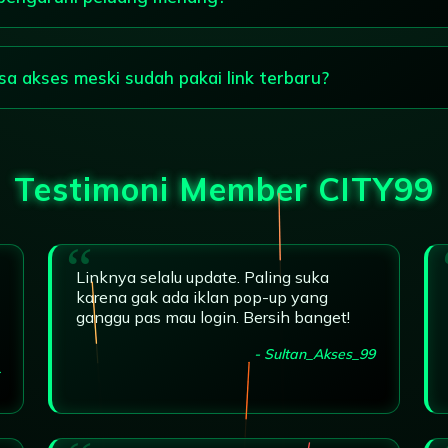
sa akses meski sudah pakai link terbaru?
Testimoni Member CITY99
Linknya selalu update. Paling suka
karena gak ada iklan pop-up yang
ganggu pas mau login. Bersih banget!
- Sultan_Akses_99